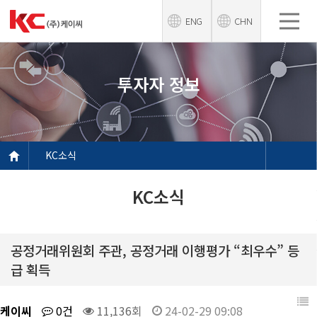
ENG
CHN
투자자 정보
KC소식
KC소식
공정거래위원회 주관, 공정거래 이행평가 “최우수” 등
급 획득
케이씨
0건
11,136회
24-02-29 09:08